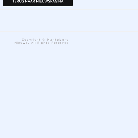
TERUG NAAR NIEUWSPAGINA
Copyright © Mantelzorg
Nieuws. All Rights Reserved