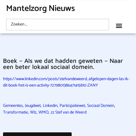
Mantelzorg Nieuws
Boek – Als we dat hadden geweten – Naar
een beter lokaal sociaal domein.
https://www.linkedin.com/posts/stefvandeweerd_afgelopen-dagen-las-ik-
dit-boek-het-is-een-activity-7279801386471415810-ZANY
,
,
,
,
,
Gemeentes
Jeugdwet
Linkedin
Participatiewet
Sociaal Domein
,
,
,
Transformatie
Wlz
WMO
zz Stef van de Weerd