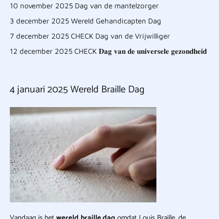
10 november 2025 Dag van de mantelzorger
3 december 2025 Wereld Gehandicapten Dag
7 december 2025 CHECK Dag van de Vrijwilliger
12 december 2025 CHECK 𝐃𝐚𝐠 𝐯𝐚𝐧 𝐝𝐞 𝐮𝐧𝐢𝐯𝐞𝐫𝐬𝐞𝐥𝐞 𝐠𝐞𝐳𝐨𝐧𝐝𝐡𝐞𝐢𝐝
4 januari 2025 Wereld Braille Dag
Vandaag is het
wereld
braille dag
omdat Louis Braille, de