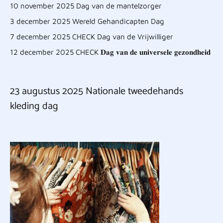
10 november 2025 Dag van de mantelzorger
3 december 2025 Wereld Gehandicapten Dag
7 december 2025 CHECK Dag van de Vrijwilliger
12 december 2025 CHECK 𝐃𝐚𝐠 𝐯𝐚𝐧 𝐝𝐞 𝐮𝐧𝐢𝐯𝐞𝐫𝐬𝐞𝐥𝐞 𝐠𝐞𝐳𝐨𝐧𝐝𝐡𝐞𝐢𝐝
23 augustus 2025 Nationale tweedehands
kleding dag