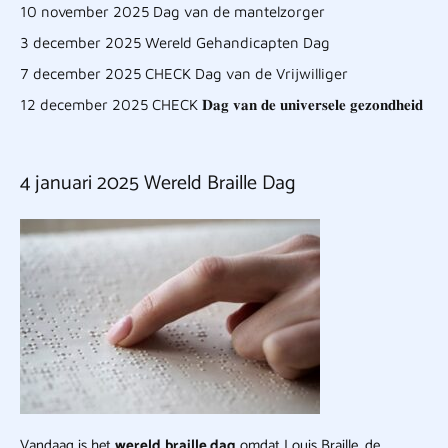
10 november 2025 Dag van de mantelzorger
3 december 2025 Wereld Gehandicapten Dag
7 december 2025 CHECK Dag van de Vrijwilliger
12 december 2025 CHECK 𝐃𝐚𝐠 𝐯𝐚𝐧 𝐝𝐞 𝐮𝐧𝐢𝐯𝐞𝐫𝐬𝐞𝐥𝐞 𝐠𝐞𝐳𝐨𝐧𝐝𝐡𝐞𝐢𝐝
4 januari 2025 Wereld Braille Dag
Vandaag is het
wereld
braille dag
omdat Louis Braille, de