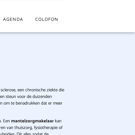
AGENDA
COLOFON
sclerose, een chronische ziekte die
g en steun voor de duizenden
 en om te benadrukken dat er meer
n. Een
mantelzorgmakelaar
kan
en van thuiszorg, fysiotherapie of
bsidies. Dit alles zodat de