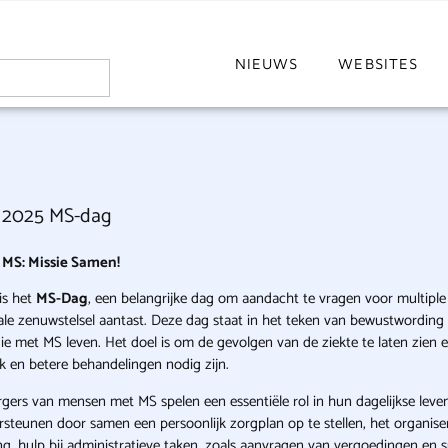
NIEUWS
WEBSITES
 2025 MS-dag
MS: Missie Samen!
is het
MS-Dag
, een belangrijke dag om aandacht te vragen voor multiple 
ale zenuwstelsel aantast. Deze dag staat in het teken van bewustwordin
e met MS leven. Het doel is om de gevolgen van de ziekte te laten zien
 en betere behandelingen nodig zijn.
gers van mensen met MS spelen een essentiële rol in hun dagelijkse leve
steunen door samen een persoonlijk zorgplan op te stellen, het organiser
ng, hulp bij administratieve taken, zoals aanvragen van vergoedingen en su