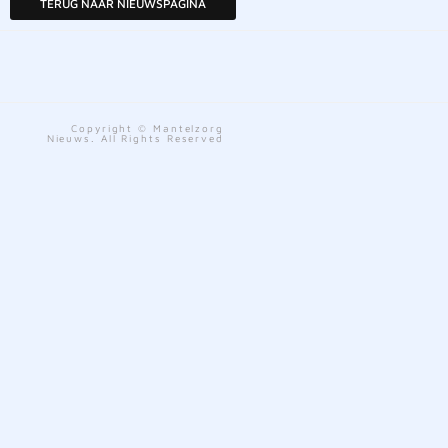
TERUG NAAR NIEUWSPAGINA
Copyright © Mantelzorg
Nieuws. All Rights Reserved