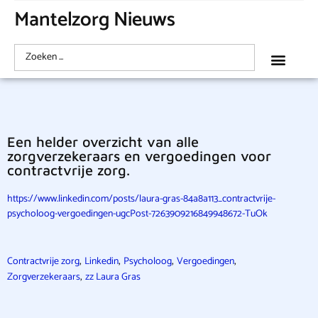
Mantelzorg Nieuws
Een helder overzicht van alle
zorgverzekeraars en vergoedingen voor
contractvrije zorg.
https://www.linkedin.com/posts/laura-gras-84a8a113_contractvrije-
psycholoog-vergoedingen-ugcPost-7263909216849948672-TuOk
,
,
,
,
Contractvrije zorg
Linkedin
Psycholoog
Vergoedingen
,
Zorgverzekeraars
zz Laura Gras