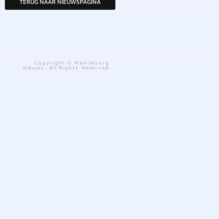
TERUG NAAR NIEUWSPAGINA
Copyright © Mantelzorg
Nieuws. All Rights Reserved