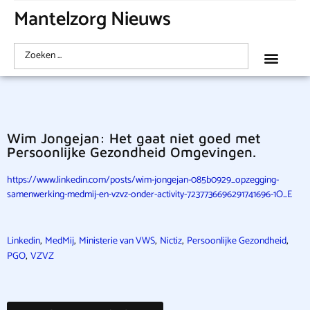
Mantelzorg Nieuws
Wim Jongejan: Het gaat niet goed met
Persoonlijke Gezondheid Omgevingen.
https://www.linkedin.com/posts/wim-jongejan-085b0929_opzegging-
samenwerking-medmij-en-vzvz-onder-activity-7237736696291741696-1O_E
,
,
,
,
,
Linkedin
MedMij
Ministerie van VWS
Nictiz
Persoonlijke Gezondheid
,
PGO
VZVZ