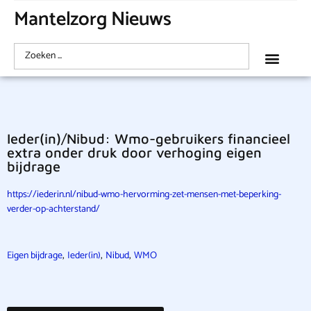
Mantelzorg Nieuws
Ieder(in)/Nibud: Wmo-gebruikers financieel
extra onder druk door verhoging eigen
bijdrage
https://iederin.nl/nibud-wmo-hervorming-zet-mensen-met-beperking-
verder-op-achterstand/
,
,
,
Eigen bijdrage
Ieder(in)
Nibud
WMO