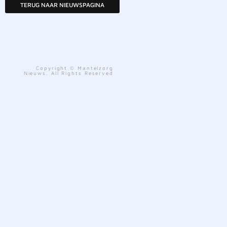
TERUG NAAR NIEUWSPAGINA
Copyright © Mantelzorg
Nieuws. All Rights Reserved