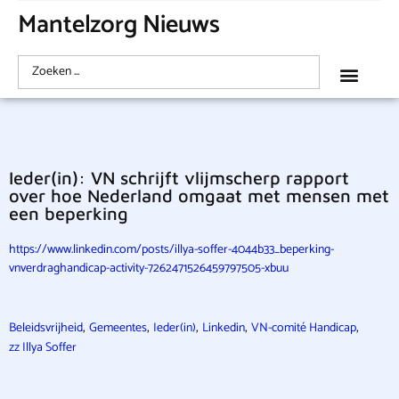
Mantelzorg Nieuws
Ieder(in): VN schrijft vlijmscherp rapport
over hoe Nederland omgaat met mensen met
een beperking
https://www.linkedin.com/posts/illya-soffer-4044b33_beperking-
vnverdraghandicap-activity-7262471526459797505-xbuu
,
,
,
,
,
Beleidsvrijheid
Gemeentes
Ieder(in)
Linkedin
VN-comité Handicap
zz Illya Soffer