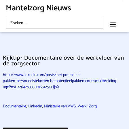
Mantelzorg Nieuws
Kijktip: Documentaire over de werkvloer van
de zorgsector
https://www.linkedin.com/posts/het-potentieel-
pakken_personeelstekorten-hetpotentieelpakken-contractuitbreiding-
ugcPost-7264293353016512513-Jj9X
,
,
,
,
Documentaire
Linkedin
Ministerie van VWS
Werk
Zorg