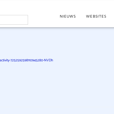
NIEUWS
WEBSITES
-activity-7252592598110945280-NVDh