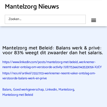
Mantelzorg Nieuws
Mantelzorg met Beleid: Balans werk & privé:
voor 83% weegt dit zwaarder dan het salaris.
https://www.linkedin.com/posts/mantelzorg-met-beleid_werknemer-
neemt-vaker-ontslag-om-verstoorde-activity-7287753442943533056-X2EY
https://nos.nl/artikel/2552703-werknemer-neemt-vaker-ontslag-om-
verstoorde-balans-werk-en-prive
,
,
,
,
Balans
Goed werkgeverschap
Linkedin
Mantelzorg
Mantelzorg met Beleid