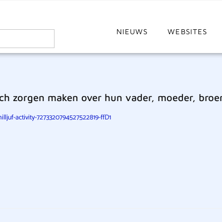
NIEUWS
WEBSITES
ich zorgen maken over hun vader, moeder, broer
lljuf-activity-7273320794527522819-ffD1