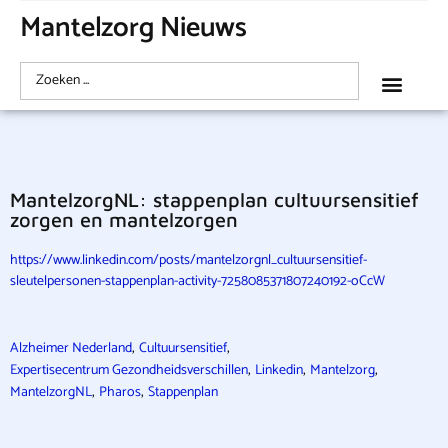
Mantelzorg Nieuws
MantelzorgNL: stappenplan cultuursensitief
zorgen en mantelzorgen
https://www.linkedin.com/posts/mantelzorgnl_cultuursensitief-
sleutelpersonen-stappenplan-activity-7258085371807240192-oCcW
,
,
Alzheimer Nederland
Cultuursensitief
,
,
,
Expertisecentrum Gezondheidsverschillen
Linkedin
Mantelzorg
,
,
MantelzorgNL
Pharos
Stappenplan