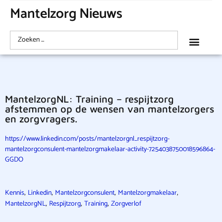
Mantelzorg Nieuws
MantelzorgNL: Training – respijtzorg
afstemmen op de wensen van mantelzorgers
en zorgvragers.
https://www.linkedin.com/posts/mantelzorgnl_respijtzorg-
mantelzorgconsulent-mantelzorgmakelaar-activity-7254038750018596864-
GGDO
,
,
,
,
Kennis
Linkedin
Mantelzorgconsulent
Mantelzorgmakelaar
,
,
,
MantelzorgNL
Respijtzorg
Training
Zorgverlof