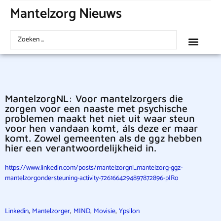
Mantelzorg Nieuws
MantelzorgNL: Voor mantelzorgers die
zorgen voor een naaste met psychische
problemen maakt het niet uit waar steun
voor hen vandaan komt, áls deze er maar
komt. Zowel gemeenten als de ggz hebben
hier een verantwoordelijkheid in.
https://www.linkedin.com/posts/mantelzorgnl_mantelzorg-ggz-
mantelzorgondersteuning-activity-7261664294897872896-pIRo
,
,
,
,
Linkedin
Mantelzorger
MIND
Movisie
Ypsilon