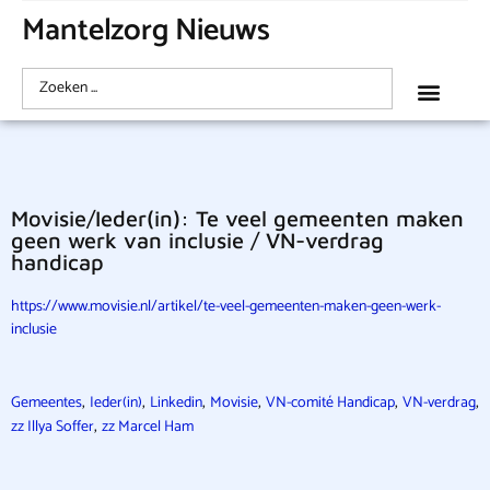
Mantelzorg Nieuws
Movisie/Ieder(in): Te veel gemeenten maken
geen werk van inclusie / VN-verdrag
handicap
https://www.movisie.nl/artikel/te-veel-gemeenten-maken-geen-werk-
inclusie
,
,
,
,
,
,
Gemeentes
Ieder(in)
Linkedin
Movisie
VN-comité Handicap
VN-verdrag
,
zz Illya Soffer
zz Marcel Ham