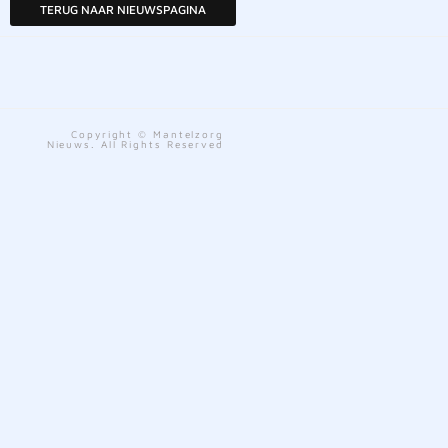
TERUG NAAR NIEUWSPAGINA
Copyright © Mantelzorg
Nieuws. All Rights Reserved