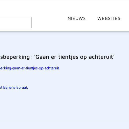
NIEUWS
WEBSITES
eperking: ‘Gaan er tientjes op achteruit’
rking-gaan-er-tientjes-op-achteruit
t Banenafspraak