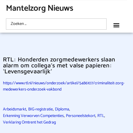
Mantelzorg Nieuws
RTL: Honderden zorgmedewerkers slaan
alarm om collega’s met valse papieren:
‘Levensgevaarlijk’
https://www.rtl.nl/nieuws/onderzoek/artikel/5486107/criminaliteit-zorg-
medewerkers-onderzoek-vakbond
,
,
,
Arbeidsmarkt
BIG-registratie
Diploma
,
,
,
Erkenning Verworven Competenties
Personeelstekort
RTL
Verklaring Omtrent het Gedrag