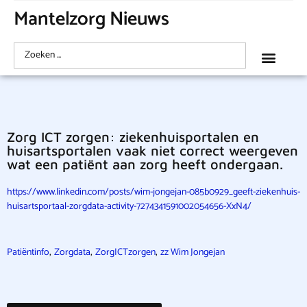
Mantelzorg Nieuws
Zorg ICT zorgen: ziekenhuisportalen en
huisartsportalen vaak niet correct weergeven
wat een patiënt aan zorg heeft ondergaan.
https://www.linkedin.com/posts/wim-jongejan-085b0929_geeft-ziekenhuis-
huisartsportaal-zorgdata-activity-7274341591002054656-XxN4/
,
,
,
Patiëntinfo
Zorgdata
ZorgICTzorgen
zz Wim Jongejan