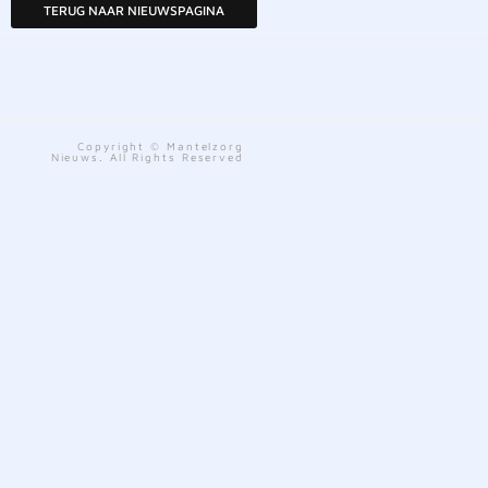
TERUG NAAR NIEUWSPAGINA
Copyright © Mantelzorg
Nieuws. All Rights Reserved