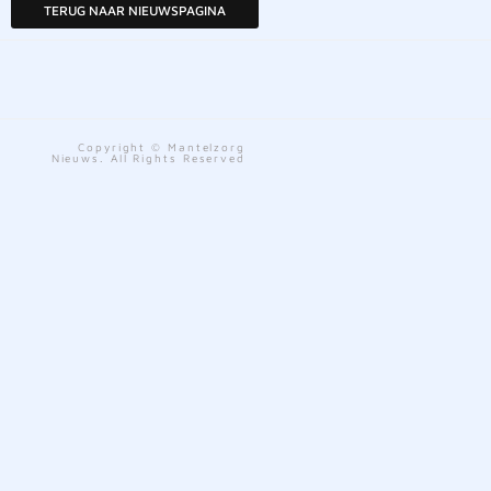
TERUG NAAR NIEUWSPAGINA
Copyright © Mantelzorg
Nieuws. All Rights Reserved