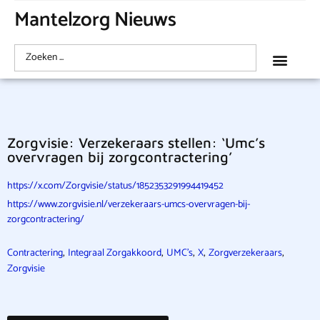
Mantelzorg Nieuws
Zorgvisie: Verzekeraars stellen: ‘Umc’s
overvragen bij zorgcontractering’
https://x.com/Zorgvisie/status/1852353291994419452
https://www.zorgvisie.nl/verzekeraars-umcs-overvragen-bij-
zorgcontractering/
,
,
,
,
,
Contractering
Integraal Zorgakkoord
UMC's
X
Zorgverzekeraars
Zorgvisie