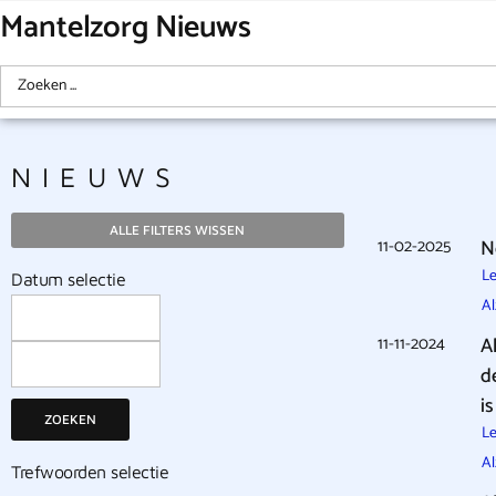
Mantelzorg Nieuws
NIEUWS
ALLE FILTERS WISSEN
11-02-2025
N
Le
Datum selectie
A
11-11-2024
A
d
is
ZOEKEN
Le
A
Trefwoorden selectie