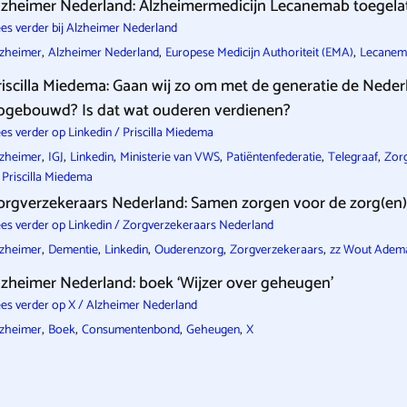
lzheimer Nederland: Alzheimermedicijn Lecanemab toegela
es verder bij Alzheimer Nederland
,
,
,
lzheimer
Alzheimer Nederland
Europese Medicijn Authoriteit (EMA)
Lecanem
riscilla Miedema: Gaan wij zo om met de generatie de Nede
pgebouwd? Is dat wat ouderen verdienen?
es verder op Linkedin / Priscilla Miedema
,
,
,
,
,
,
lzheimer
IGJ
Linkedin
Ministerie van VWS
Patiëntenfederatie
Telegraaf
Zorg
 Priscilla Miedema
orgverzekeraars Nederland: Samen zorgen voor de zorg(en
es verder op Linkedin / Zorgverzekeraars Nederland
,
,
,
,
,
lzheimer
Dementie
Linkedin
Ouderenzorg
Zorgverzekeraars
zz Wout Adem
lzheimer Nederland: boek ‘Wijzer over geheugen’
es verder op X / Alzheimer Nederland
,
,
,
,
lzheimer
Boek
Consumentenbond
Geheugen
X