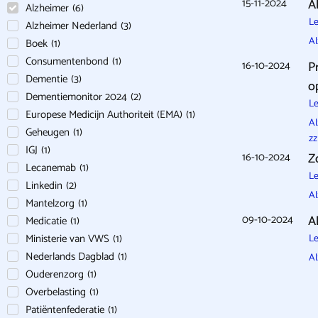
15-11-2024
A
Alzheimer
(
6
)
Le
Alzheimer Nederland
(
3
)
A
Boek
(
1
)
Consumentenbond
(
1
)
16-10-2024
P
Dementie
(
3
)
o
Dementiemonitor 2024
(
2
)
Le
Europese Medicijn Authoriteit (EMA)
(
1
)
A
Geheugen
(
1
)
zz
IGJ
(
1
)
16-10-2024
Z
Lecanemab
(
1
)
Le
Linkedin
(
2
)
A
Mantelzorg
(
1
)
09-10-2024
A
Medicatie
(
1
)
Ministerie van VWS
(
1
)
Le
Nederlands Dagblad
(
1
)
A
Ouderenzorg
(
1
)
Overbelasting
(
1
)
Patiëntenfederatie
(
1
)