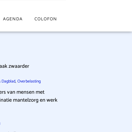
AGENDA
COLOFON
vaak zwaarder
,
s Dagblad
Overbelasting
gers van mensen met
natie mantelzorg en werk
g