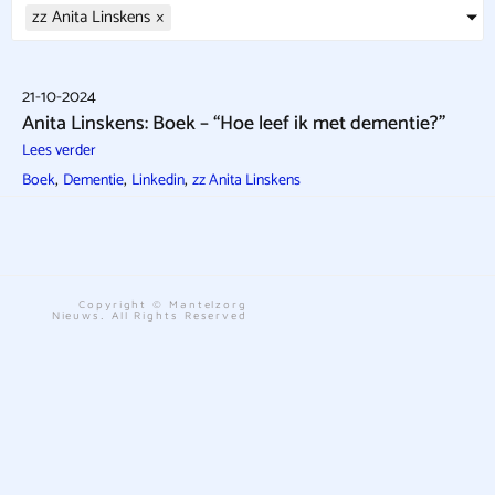
zz Anita Linskens
×
21-10-2024
Anita Linskens: Boek – “Hoe leef ik met dementie?”
Lees verder
,
,
,
Boek
Dementie
Linkedin
zz Anita Linskens
Copyright © Mantelzorg
Nieuws. All Rights Reserved