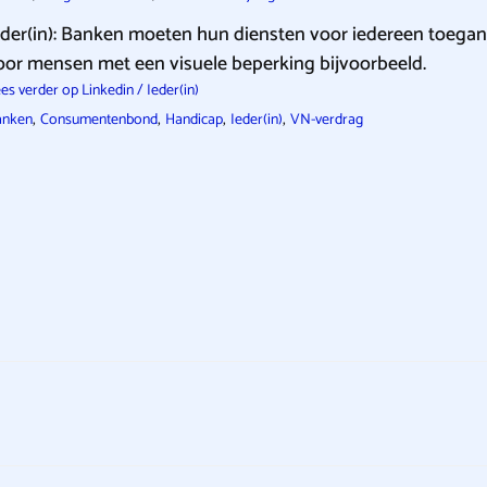
eder(in): Banken moeten hun diensten voor iedereen toegan
oor mensen met een visuele beperking bijvoorbeeld.
es verder op Linkedin / Ieder(in)
,
,
,
,
anken
Consumentenbond
Handicap
Ieder(in)
VN-verdrag