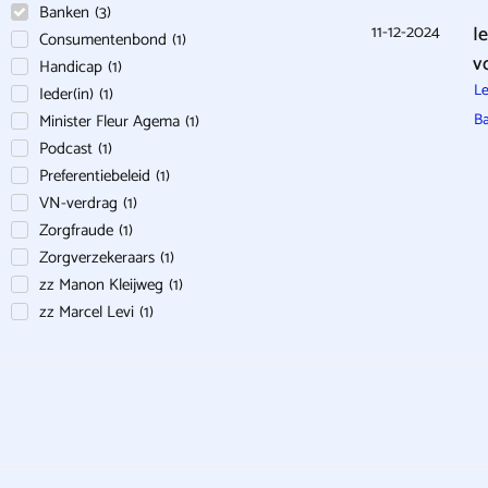
Banken
(
3
)
11-12-2024
I
Consumentenbond
(
1
)
v
Handicap
(
1
)
Le
Ieder(in)
(
1
)
Minister Fleur Agema
(
1
)
B
Podcast
(
1
)
Preferentiebeleid
(
1
)
VN-verdrag
(
1
)
Zorgfraude
(
1
)
Zorgverzekeraars
(
1
)
zz Manon Kleijweg
(
1
)
zz Marcel Levi
(
1
)