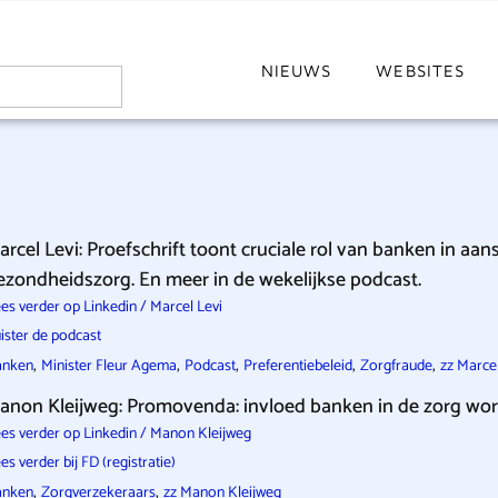
NIEUWS
WEBSITES
arcel Levi: Proefschrift toont cruciale rol van banken in aan
ezondheidszorg. En meer in de wekelijkse podcast.
es verder op Linkedin / Marcel Levi
ister de podcast
,
,
,
,
,
anken
Minister Fleur Agema
Podcast
Preferentiebeleid
Zorgfraude
zz Marcel
anon Kleijweg: Promovenda: invloed banken in de zorg wor
es verder op Linkedin / Manon Kleijweg
es verder bij FD (registratie)
,
,
anken
Zorgverzekeraars
zz Manon Kleijweg