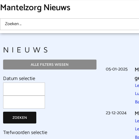
Mantelzorg Nieuws
NIEUWS
ALLE FILTERS WISSEN
05-01-2025
M
g
Datum selectie
Le
Lu
B
23-12-2024
M
ZOEKEN
Le
Le
Trefwoorden selectie
B