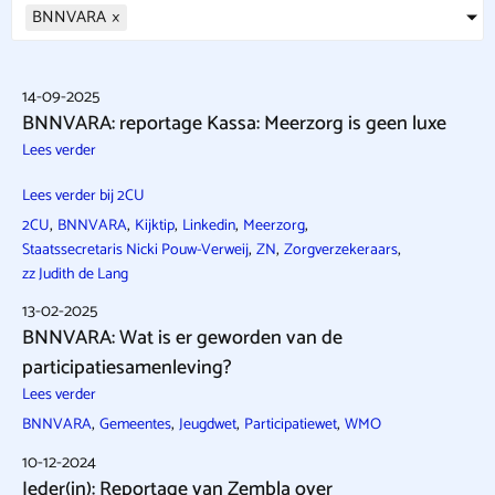
BNNVARA
×
14-09-2025
BNNVARA: reportage Kassa: Meerzorg is geen luxe
Lees verder
Lees verder bij 2CU
,
,
,
,
,
2CU
BNNVARA
Kijktip
Linkedin
Meerzorg
,
,
,
Staatssecretaris Nicki Pouw-Verweij
ZN
Zorgverzekeraars
zz Judith de Lang
13-02-2025
BNNVARA: Wat is er geworden van de
participatiesamenleving?
Lees verder
,
,
,
,
BNNVARA
Gemeentes
Jeugdwet
Participatiewet
WMO
10-12-2024
Ieder(in): Reportage van Zembla over