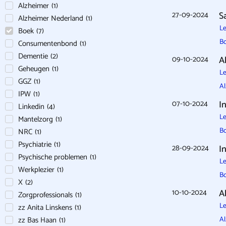
Alzheimer
(
1
)
27-09-2024
S
Alzheimer Nederland
(
1
)
Le
Boek
(
7
)
B
Consumentenbond
(
1
)
Dementie
(
2
)
09-10-2024
A
Geheugen
(
1
)
Le
GGZ
(
1
)
A
IPW
(
1
)
07-10-2024
I
Linkedin
(
4
)
Le
Mantelzorg
(
1
)
B
NRC
(
1
)
Psychiatrie
(
1
)
28-09-2024
I
Psychische problemen
(
1
)
Le
Werkplezier
(
1
)
B
X
(
2
)
10-10-2024
A
Zorgprofessionals
(
1
)
Le
zz Anita Linskens
(
1
)
zz Bas Haan
(
1
)
Al