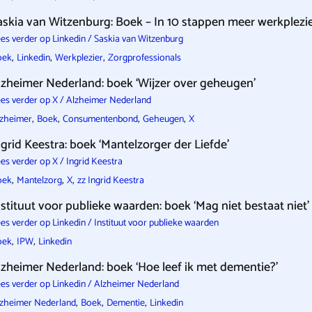
askia van Witzenburg: Boek – In 10 stappen meer werkplezie
es verder op Linkedin / Saskia van Witzenburg
,
,
,
oek
Linkedin
Werkplezier
Zorgprofessionals
lzheimer Nederland: boek ‘Wijzer over geheugen’
es verder op X / Alzheimer Nederland
,
,
,
,
lzheimer
Boek
Consumentenbond
Geheugen
X
ngrid Keestra: boek ‘Mantelzorger der Liefde’
es verder op X / Ingrid Keestra
,
,
,
oek
Mantelzorg
X
zz Ingrid Keestra
nstituut voor publieke waarden: boek ‘Mag niet bestaat niet’
es verder op Linkedin / Instituut voor publieke waarden
,
,
oek
IPW
Linkedin
lzheimer Nederland: boek ‘Hoe leef ik met dementie?’
es verder op Linkedin / Alzheimer Nederland
,
,
,
zheimer Nederland
Boek
Dementie
Linkedin