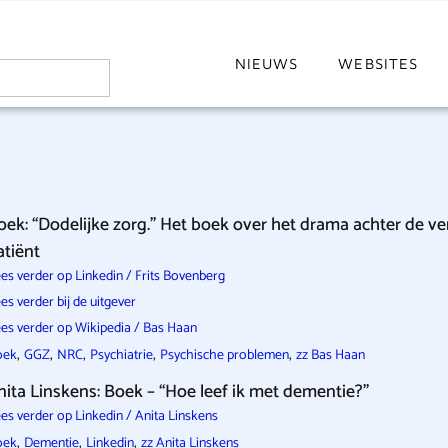
NIEUWS
WEBSITES
oek: “Dodelijke zorg.” Het boek over het drama achter de v
atiënt
es verder op Linkedin / Frits Bovenberg
es verder bij de uitgever
es verder op Wikipedia / Bas Haan
,
,
,
,
,
oek
GGZ
NRC
Psychiatrie
Psychische problemen
zz Bas Haan
nita Linskens: Boek – “Hoe leef ik met dementie?”
es verder op Linkedin / Anita Linskens
,
,
,
oek
Dementie
Linkedin
zz Anita Linskens