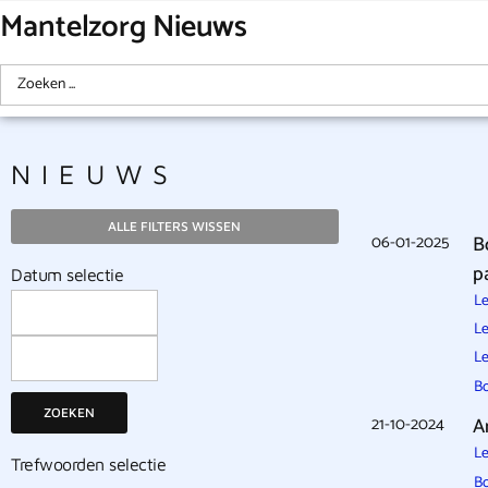
Mantelzorg Nieuws
NIEUWS
ALLE FILTERS WISSEN
06-01-2025
B
p
Datum selectie
Le
Le
Le
B
ZOEKEN
21-10-2024
A
Le
Trefwoorden selectie
B