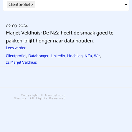
Clientprofiel
×
02-09-2024
Marjet Veldhuis: De NZa heeft de smaak goed te
pakken, blijft honger naar data houden.
Lees verder
,
,
,
,
,
,
Clientprofiel
Datahonger
Linkedin
Modellen
NZa
Wlz
zz Marjet Veldhuis
Copyright © Mantelzorg
Nieuws. All Rights Reserved