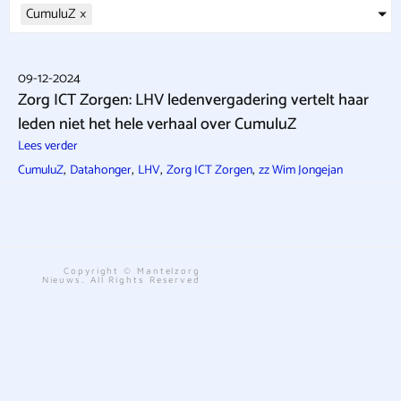
CumuluZ
×
09-12-2024
Zorg ICT Zorgen: LHV ledenvergadering vertelt haar
leden niet het hele verhaal over CumuluZ
Lees verder
,
,
,
,
CumuluZ
Datahonger
LHV
Zorg ICT Zorgen
zz Wim Jongejan
Copyright © Mantelzorg
Nieuws. All Rights Reserved