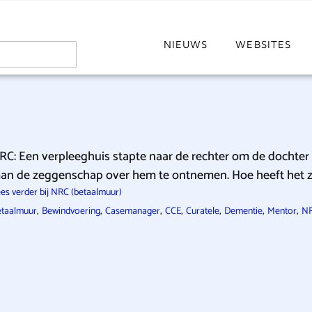
NIEUWS
WEBSITES
RC: Een verpleeghuis stapte naar de rechter om de dochte
an de zeggenschap over hem te ontnemen. Hoe heeft het
es verder bij NRC (betaalmuur)
,
,
,
,
,
,
,
etaalmuur
Bewindvoering
Casemanager
CCE
Curatele
Dementie
Mentor
N