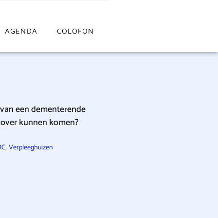
AGENDA
COLOFON
r van een dementerende
 zover kunnen komen?
,
RC
Verpleeghuizen