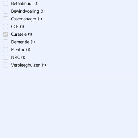
Betaalmuur
(
1
)
Bewindvoering
(
1
)
Casemanager
(
1
)
CCE
(
1
)
Curatele
(
1
)
Dementie
(
1
)
Mentor
(
1
)
NRC
(
1
)
Verpleeghuizen
(
1
)