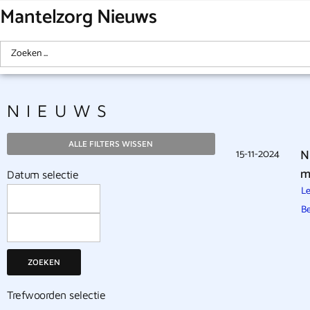
Mantelzorg Nieuws
NIEUWS
ALLE FILTERS WISSEN
15-11-2024
N
m
Datum selectie
Le
B
ZOEKEN
Trefwoorden selectie