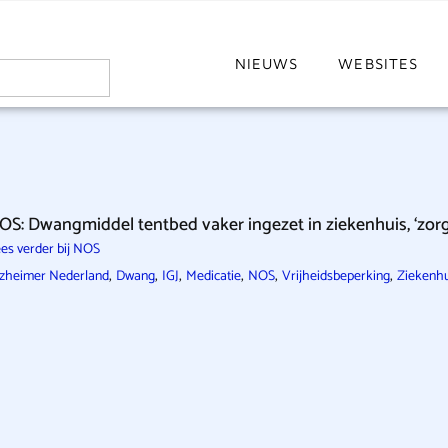
NIEUWS
WEBSITES
OS: Dwangmiddel tentbed vaker ingezet in ziekenhuis, ‘zorg
es verder bij NOS
,
,
,
,
,
,
zheimer Nederland
Dwang
IGJ
Medicatie
NOS
Vrijheidsbeperking
Ziekenhu