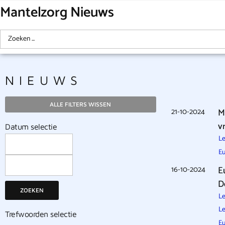
Mantelzorg Nieuws
NIEUWS
ALLE FILTERS WISSEN
21-10-2024
M
v
Datum selectie
Le
Eu
16-10-2024
E
D
ZOEKEN
Le
Le
Trefwoorden selectie
Eu