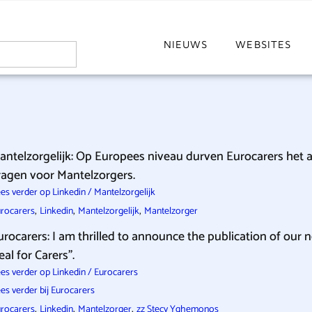
NIEUWS
WEBSITES
antelzorgelijk: Op Europees niveau durven Eurocarers het a
ragen voor Mantelzorgers.
es verder op Linkedin / Mantelzorgelijk
,
,
,
rocarers
Linkedin
Mantelzorgelijk
Mantelzorger
urocarers: I am thrilled to announce the publication of our n
eal for Carers”.
es verder op Linkedin / Eurocarers
es verder bij Eurocarers
,
,
,
rocarers
Linkedin
Mantelzorger
zz Stecy Yghemonos