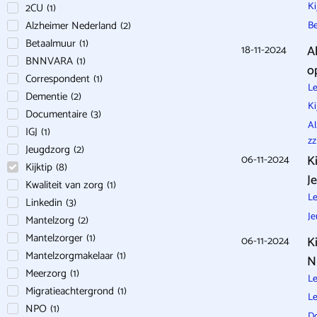
Ki
2CU
(
1
)
Alzheimer Nederland
(
2
)
B
Betaalmuur
(
1
)
18-11-2024
A
BNNVARA
(
1
)
o
Correspondent
(
1
)
Le
Dementie
(
2
)
Ki
Documentaire
(
3
)
Al
IGJ
(
1
)
z
Jeugdzorg
(
2
)
06-11-2024
K
Kijktip
(
8
)
J
Kwaliteit van zorg
(
1
)
Le
Linkedin
(
3
)
Je
Mantelzorg
(
2
)
Mantelzorger
(
1
)
06-11-2024
K
Mantelzorgmakelaar
(
1
)
N
Meerzorg
(
1
)
Le
Migratieachtergrond
(
1
)
Le
NPO
(
1
)
D