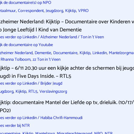
jk de documentaire(s) op NPO
,
,
,
,
etaalmuur
Correspondent
Jeugdzorg
Kijktip
VPRO
lzheimer Nederland: Kijktip – Documentaire over Kinderen
p Jonge Leeftijd | Kind van Dementie
es verder op Linkedin / Alzheimer Nederland / Ton in 't Veen
jk de documentaire op Youtube
,
,
,
,
,
zheimer Nederland
Dementie
Documentaire
Kijktip
Linkedin
Mantelzorgma
,
z Rhanna Tolboom
zz Ton in 't Veen
ijktip – 6/11 20.30 uur een kijkje achter de schermen bij jeugd
eugd) in Five Days Inside. – RTL5
es verder op Linkedin / Brijder Jeugd
,
,
,
ugdzorg
Kijktip
RTL5
Verslavingszorg
ijktip: documentaire Mantel der Liefde op tv, drieluik. (10/
PO2)
es verder op Linkedin / Habiba Chrifi-Hammoudi
es verder bij NTR
,
,
,
,
,
ocumentaire
Kijktip
Mantelzorg
Migratieachtergrond
NPO
NTR