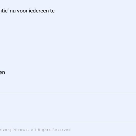
tie’ nu voor iedereen te
yen
lzorg Nieuws. All Rights Reserved