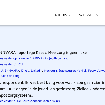
NIEUWS
WEBSITES
NNVARA: reportage Kassa: Meerzorg is geen luxe
es verder op Linkedin / BNNVARA / Judith de Lang
es verder bij 2CU
,
,
,
,
,
CU
BNNVARA
Kijktip
Linkedin
Meerzorg
Staatssecretaris Nicki Pouw-Verwe
 Judith de Lang
orrespondent: Ik was best bang voor wat ik zou gaan zien i
tart – 100 dagen in de jeugd- en gezinszorg. Zielige kindere
apot zorgsysteem…
es verder bij De Correspondent: (betaalmuur)