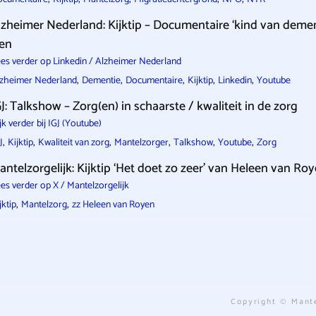
lzheimer Nederland: Kijktip – Documentaire ‘kind van demen
ien
es verder op Linkedin / Alzheimer Nederland
,
,
,
,
,
zheimer Nederland
Dementie
Documentaire
Kijktip
Linkedin
Youtube
GJ: Talkshow – Zorg(en) in schaarste / kwaliteit in de zorg
jk verder bij IGJ (Youtube)
,
,
,
,
,
,
J
Kijktip
Kwaliteit van zorg
Mantelzorger
Talkshow
Youtube
Zorg
antelzorgelijk: Kijktip ‘Het doet zo zeer’ van Heleen van Ro
es verder op X / Mantelzorgelijk
,
,
jktip
Mantelzorg
zz Heleen van Royen
Copyright © Mante