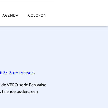
AGENDA
COLOFON
,
,
,
ij
ZN
Zorgverzekeraars
n de VPRO-serie Een valse
n, falende ouders, een