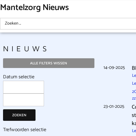
Mantelzorg Nieuws
NIEUWS
ALLE FILTERS WISSEN
14-09-2025
B
Le
Datum selectie
Le
2
zz
23-01-2025
C
s
ZOEKEN
k
Trefwoorden selectie
Le