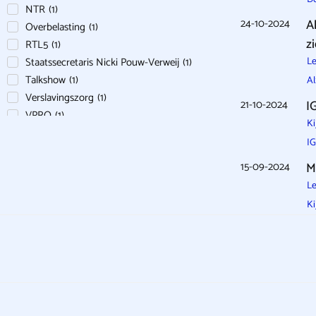
NTR
(
1
)
24-10-2024
A
Overbelasting
(
1
)
z
RTL5
(
1
)
Staatssecretaris Nicki Pouw-Verweij
(
1
)
Le
Talkshow
(
1
)
Al
Verslavingszorg
(
1
)
21-10-2024
I
VPRO
(
1
)
Ki
Youtube
(
3
)
IG
ZN
(
1
)
15-09-2024
M
Zorg
(
1
)
Zorgverzekeraars
(
1
)
Le
zz Heleen van Royen
(
1
)
Ki
zz Judith de Lang
(
1
)
zz Rhanna Tolboom
(
1
)
zz Ton in 't Veen
(
1
)