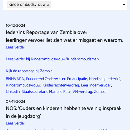
Kinderombudsvrouw
×
10-12-2024
Ieder(in): Reportage van Zembla over
leerlingenvervoer liet zien wat er misgaat en waarom.
Lees verder
Lees verder bij Kinderombudsvrouw/Kinderombudsman
Kijk de reportage bij Zembla
,
,
,
,
BNNVARA
Funderend Onderwijs en Emancipatie
Handicap
Ieder(in)
,
,
,
Kinderombudsvrouw
Kinderrechtenverdrag
Leerlingenvervoer
,
,
,
Linkedin
Staatssecretaris Mariëlle Paul
VN-verdrag
Zembla
05-11-2024
NOS: ‘Ouders en kinderen hebben te weinig inspraak
in de jeugdzorg’
Lees verder