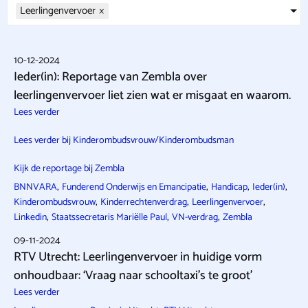
Leerlingenvervoer
×
10-12-2024
Ieder(in): Reportage van Zembla over
leerlingenvervoer liet zien wat er misgaat en waarom.
Lees verder
Lees verder bij Kinderombudsvrouw/Kinderombudsman
Kijk de reportage bij Zembla
,
,
,
,
BNNVARA
Funderend Onderwijs en Emancipatie
Handicap
Ieder(in)
,
,
,
Kinderombudsvrouw
Kinderrechtenverdrag
Leerlingenvervoer
,
,
,
Linkedin
Staatssecretaris Mariëlle Paul
VN-verdrag
Zembla
09-11-2024
RTV Utrecht: Leerlingenvervoer in huidige vorm
onhoudbaar: ‘Vraag naar schooltaxi’s te groot’
Lees verder