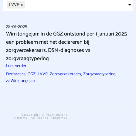
LVVP
×
28-01-2025
Wim Jongejan: In de GGZ ontstond per 1 januari 2025
een probleem met het declareren bij
zorgverzekeraars. DSM-diagnoses vs
zorgvraagtypering
Lees verder
,
,
,
,
,
Declaraties
GGZ
LVVP
Zorgverzekeraars
Zorgvraagtypering
zz Wim Jongejan
Copyright © Mantelzorg
Nieuws. All Rights Reserved