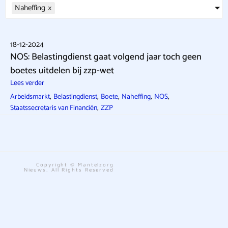
Naheffing
×
18-12-2024
NOS: Belastingdienst gaat volgend jaar toch geen
boetes uitdelen bij zzp-wet
Lees verder
,
,
,
,
,
Arbeidsmarkt
Belastingdienst
Boete
Naheffing
NOS
,
Staatssecretaris van Financiën
ZZP
Copyright © Mantelzorg
Nieuws. All Rights Reserved