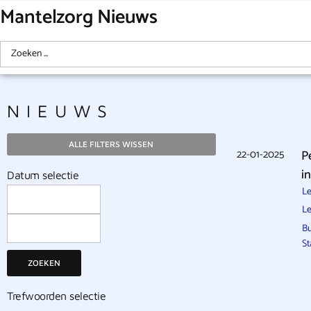
Mantelzorg Nieuws
NIEUWS
ALLE FILTERS WISSEN
22-01-2025
P
i
Datum selectie
Le
Le
B
St
ZOEKEN
Trefwoorden selectie