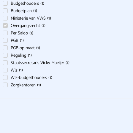
Budgethouders
(
1
)
Budgetplan
(
1
)
Ministerie van VWS
(
1
)
Overgangsrecht
(
1
)
Per Saldo
(
1
)
PGB
(
1
)
PGB op maat
(
1
)
Regeling
(
1
)
Staatssecretaris Vicky Maeijer
(
1
)
Wlz
(
1
)
Wlz-budgethouders
(
1
)
Zorgkantoren
(
1
)