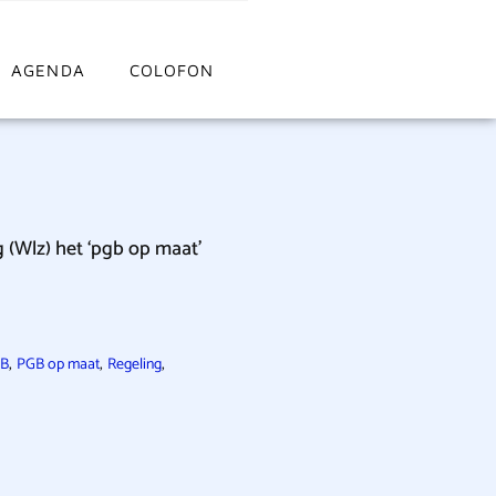
AGENDA
COLOFON
g (Wlz) het ‘pgb op maat’
,
,
,
B
PGB op maat
Regeling