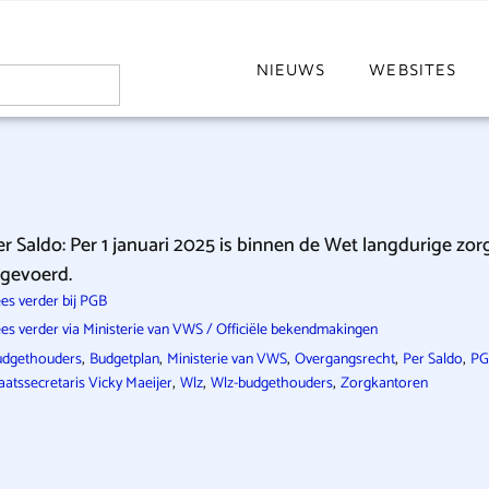
NIEUWS
WEBSITES
er Saldo: Per 1 januari 2025 is binnen de Wet langdurige zor
ngevoerd.
es verder bij PGB
es verder via Ministerie van VWS / Officiële bekendmakingen
,
,
,
,
,
udgethouders
Budgetplan
Ministerie van VWS
Overgangsrecht
Per Saldo
PG
,
,
,
aatssecretaris Vicky Maeijer
Wlz
Wlz-budgethouders
Zorgkantoren