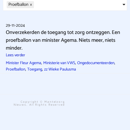
Proefballon
×
29-11-2024
Onverzekerden de toegang tot zorg ontzeggen. Een
proefballon van minister Agema. Niets meer, niets
minder.
Lees verder
,
,
,
Minister Fleur Agema
Ministerie van VWS
Ongedocumenteerden
,
,
Proefballon
Toegang
zz Wieke Paulusma
Copyright © Mantelzorg
Nieuws. All Rights Reserved