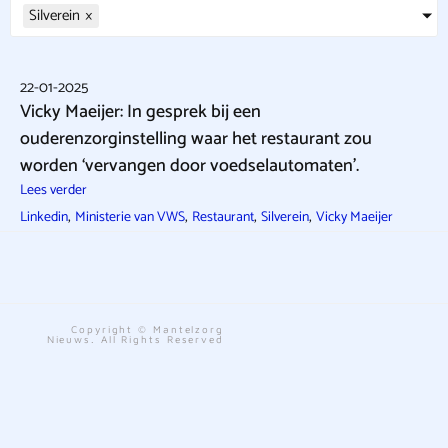
Silverein
×
22-01-2025
Vicky Maeijer: In gesprek bij een
ouderenzorginstelling waar het restaurant zou
worden ‘vervangen door voedselautomaten’.
Lees verder
,
,
,
,
Linkedin
Ministerie van VWS
Restaurant
Silverein
Vicky Maeijer
Copyright © Mantelzorg
Nieuws. All Rights Reserved