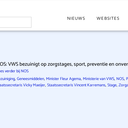
NIEUWS
WEBSITES
OS: VWS bezuinigt op zorgstages, sport, preventie en onve
es verder bij NOS
,
,
,
,
,
zuiniging
Geneesmiddelen
Minister Fleur Agema
Ministerie van VWS
NOS
P
,
,
,
aatssecretaris Vicky Maeijer
Staatssecretaris Vincent Karremans
Stage
Zorga