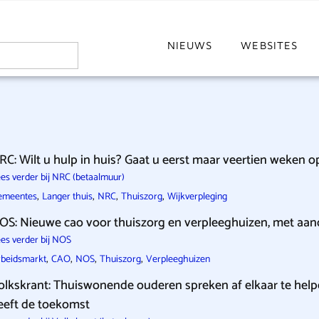
NIEUWS
WEBSITES
RC: Wilt u hulp in huis? Gaat u eerst maar veertien weken op
es verder bij NRC (betaalmuur)
,
,
,
,
emeentes
Langer thuis
NRC
Thuiszorg
Wijkverpleging
OS: Nieuwe cao voor thuiszorg en verpleeghuizen, met aand
es verder bij NOS
,
,
,
,
beidsmarkt
CAO
NOS
Thuiszorg
Verpleeghuizen
olkskrant: Thuiswonende ouderen spreken af elkaar te helpe
eeft de toekomst