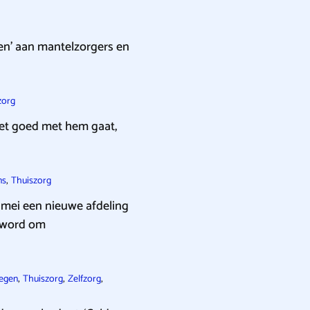
en’ aan mantelzorgers en
zorg
het goed met hem gaat,
,
ns
Thuiszorg
 mei een nieuwe afdeling
d word om
,
,
,
egen
Thuiszorg
Zelfzorg