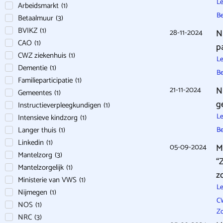
Le
Arbeidsmarkt
(
1
)
B
Betaalmuur
(
3
)
BVIKZ
(
1
)
28-11-2024
N
CAO
(
1
)
p
CWZ ziekenhuis
(
1
)
Le
Dementie
(
1
)
B
Familieparticipatie
(
1
)
21-11-2024
N
Gemeentes
(
1
)
g
Instructieverpleegkundigen
(
1
)
Le
Intensieve kindzorg
(
1
)
Langer thuis
(
1
)
B
Linkedin
(
1
)
05-09-2024
M
Mantelzorg
(
3
)
“
Mantelzorgelijk
(
1
)
z
Ministerie van VWS
(
1
)
Le
Nijmegen
(
1
)
C
NOS
(
1
)
Z
NRC
(
3
)