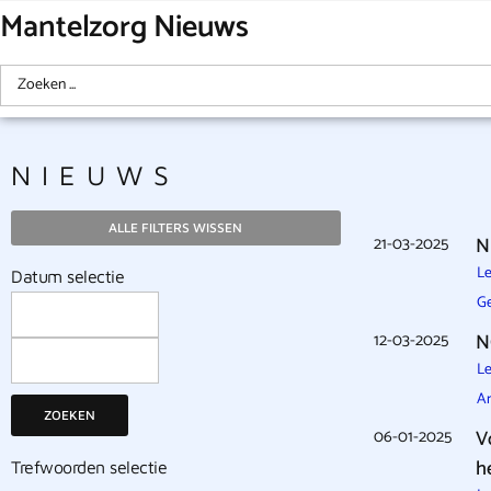
Mantelzorg Nieuws
NIEUWS
ALLE FILTERS WISSEN
21-03-2025
N
Le
Datum selectie
G
12-03-2025
N
Le
Ar
ZOEKEN
06-01-2025
V
h
Trefwoorden selectie