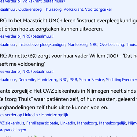
es verder bij Volkskrant (betaalmuur)
,
,
,
,
etaalmuur
Ouderenzorg
Thuiszorg
Volkskrant
Voorzorgcirkel
RC: In het Maastricht UMC+ leren ‘instructieverpleegkundig
atiënten hoe ze zorgtaken kunnen uitvoeren.
es verder bij NRC (betaalmuur)
,
,
,
,
,
etaalmuur
Instructieverpleegkundigen
Mantelzorg
NRC
Overbelasting
Thuis
RC: Annette (69) zorgt voor haar vader Willem (100) – ‘Dat 
eeft me voldoening’
es verder bij NRC (betaalmuur)
,
,
,
,
,
,
etaalmuur
Dementie
Mantelzorg
NRC
PGB
Senior Service
Stichting Evenme
antelzorgelijk: Het CWZ ziekenhuis in Nijmegen heeft sinds
Zelfzorg Thuis” waar patiënten zelf, of hun naasten, geleer
orghandelingen zelf thuis uit te kunnen voeren.
es verder op Linkedin / Mantelzorgelijk
,
,
,
,
,
WZ ziekenhuis
Familieparticipatie
Linkedin
Mantelzorg
Mantelzorgelijk
Nijm
orghandelingen