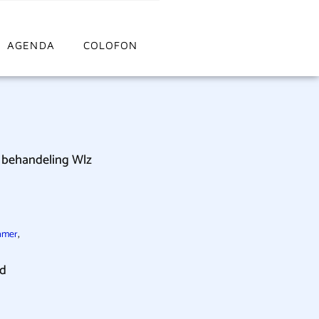
AGENDA
COLOFON
l behandeling Wlz
,
amer
id