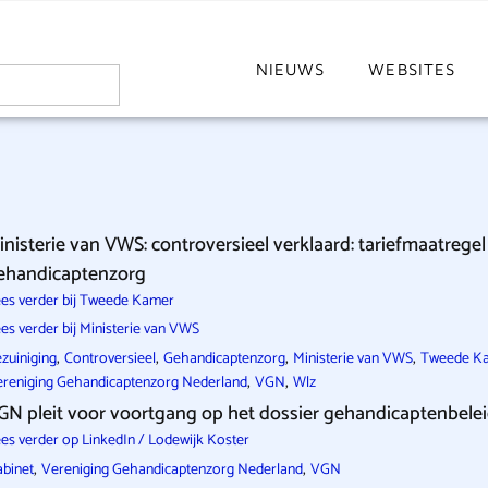
NIEUWS
WEBSITES
inisterie van VWS: controversieel verklaard: tariefmaatrege
ehandicaptenzorg
es verder bij Tweede Kamer
es verder bij Ministerie van VWS
,
,
,
,
zuiniging
Controversieel
Gehandicaptenzorg
Ministerie van VWS
Tweede K
,
,
reniging Gehandicaptenzorg Nederland
VGN
Wlz
GN pleit voor voortgang op het dossier gehandicaptenbele
es verder op LinkedIn / Lodewijk Koster
,
,
binet
Vereniging Gehandicaptenzorg Nederland
VGN