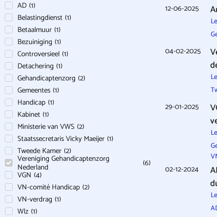
AD
(
1
)
12-06-2025
A
Belastingdienst
(
1
)
Le
Betaalmuur
(
1
)
G
Bezuiniging
(
1
)
04-02-2025
V
Controversieel
(
1
)
d
Detachering
(
1
)
Le
Gehandicaptenzorg
(
2
)
Gemeentes
(
1
)
T
Handicap
(
1
)
29-01-2025
V
Kabinet
(
1
)
v
Ministerie van VWS
(
2
)
Le
Staatssecretaris Vicky Maeijer
(
1
)
G
Tweede Kamer
(
2
)
V
Vereniging Gehandicaptenzorg
(
6
)
Nederland
02-12-2024
A
VGN
(
4
)
d
VN-comité Handicap
(
2
)
Le
VN-verdrag
(
1
)
A
Wlz
(
1
)