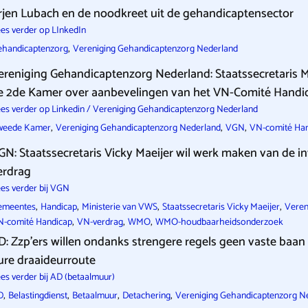
rjen Lubach en de noodkreet uit de gehandicaptensector
es verder op LInkedIn
,
ehandicaptenzorg
Vereniging Gehandicaptenzorg Nederland
ereniging Gehandicaptenzorg Nederland: Staatssecretaris Ma
e 2de Kamer over aanbevelingen van het VN-Comité Handi
es verder op Linkedin / Vereniging Gehandicaptenzorg Nederland
,
,
,
weede Kamer
Vereniging Gehandicaptenzorg Nederland
VGN
VN-comité Ha
GN: Staatssecretaris Vicky Maeijer wil werk maken van de i
erdrag
es verder bij VGN
,
,
,
,
emeentes
Handicap
Ministerie van VWS
Staatssecretaris Vicky Maeijer
Veren
,
,
,
N-comité Handicap
VN-verdrag
WMO
WMO-houdbaarheidsonderzoek
D: Zzp’ers willen ondanks strengere regels geen vaste baan 
ure draaideurroute
es verder bij AD (betaalmuur)
,
,
,
,
D
Belastingdienst
Betaalmuur
Detachering
Vereniging Gehandicaptenzorg N