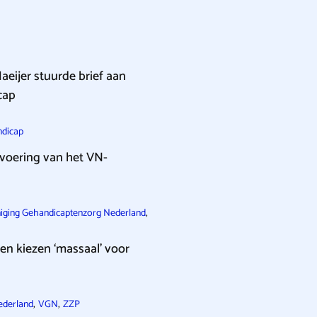
eijer stuurde brief aan
cap
ndicap
nvoering van het VN-
,
iging Gehandicaptenzorg Nederland
en kiezen ‘massaal’ voor
,
,
ederland
VGN
ZZP