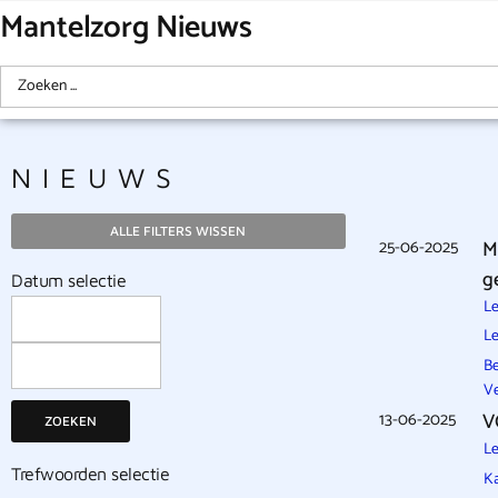
Mantelzorg Nieuws
NIEUWS
ALLE FILTERS WISSEN
25-06-2025
M
g
Datum selectie
Le
Le
Be
Ve
13-06-2025
V
ZOEKEN
Le
Trefwoorden selectie
Ka