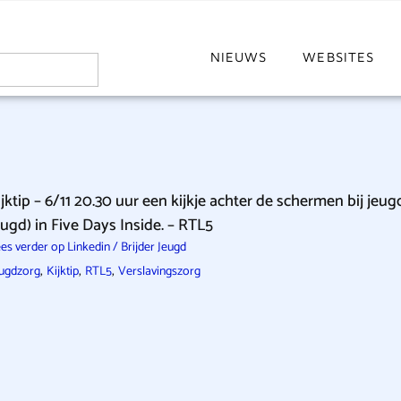
NIEUWS
WEBSITES
ijktip – 6/11 20.30 uur een kijkje achter de schermen bij jeugd
eugd) in Five Days Inside. – RTL5
es verder op Linkedin / Brijder Jeugd
,
,
,
ugdzorg
Kijktip
RTL5
Verslavingszorg