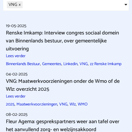
VNG
×
19-05-2025
Renske Imkamp: Interview congres sociaal domein
van Binnenlands bestuur, over gemeentelijke
uitvoering
Lees verder
,
,
,
,
Binnenlands Bestuur
Gemeentes
Linkedin
VNG
zz Renske Imkamp
04-02-2025
VNG: Maatwerkvoorzieningen onder de Wmo of de
Wlz: overzicht 2025
Lees verder
,
,
,
,
2025
Maatwerkvoorzieningen
VNG
Wlz
WMO
08-02-2025
Fleur Agema: gesprekspartners weer aan tafel over
het aanvullend zorg- en welzijnsakkoord