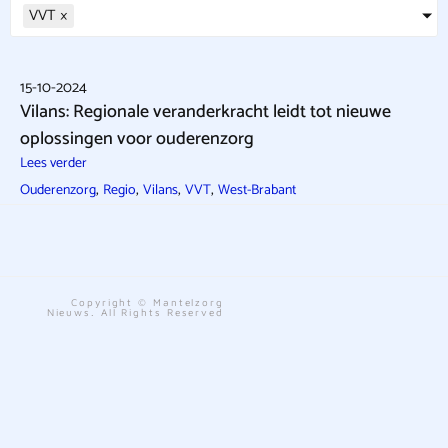
VVT
×
15-10-2024
Vilans: Regionale veranderkracht leidt tot nieuwe
oplossingen voor ouderenzorg
Lees verder
,
,
,
,
Ouderenzorg
Regio
Vilans
VVT
West-Brabant
Copyright © Mantelzorg
Nieuws. All Rights Reserved