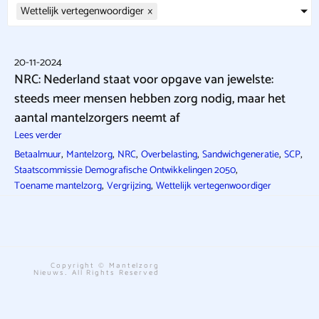
Wettelijk vertegenwoordiger
×
20-11-2024
NRC: Nederland staat voor opgave van jewelste:
steeds meer mensen hebben zorg nodig, maar het
aantal mantelzorgers neemt af
Lees verder
,
,
,
,
,
,
Betaalmuur
Mantelzorg
NRC
Overbelasting
Sandwichgeneratie
SCP
,
Staatscommissie Demografische Ontwikkelingen 2050
,
,
Toename mantelzorg
Vergrijzing
Wettelijk vertegenwoordiger
Copyright © Mantelzorg
Nieuws. All Rights Reserved