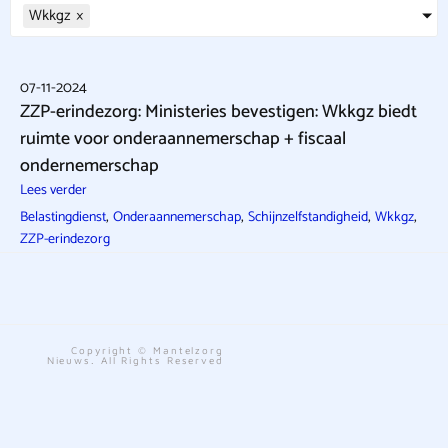
Wkkgz
×
07-11-2024
ZZP-erindezorg: Ministeries bevestigen: Wkkgz biedt
ruimte voor onderaannemerschap + fiscaal
ondernemerschap
Lees verder
,
,
,
,
Belastingdienst
Onderaannemerschap
Schijnzelfstandigheid
Wkkgz
ZZP-erindezorg
Copyright © Mantelzorg
Nieuws. All Rights Reserved