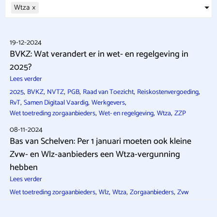
Wtza
×
19-12-2024
BVKZ: Wat verandert er in wet- en regelgeving in
2025?
Lees verder
,
,
,
,
,
,
2025
BVKZ
NVTZ
PGB
Raad van Toezicht
Reiskostenvergoeding
,
,
,
RvT
Samen Digitaal Vaardig
Werkgevers
,
,
,
Wet toetreding zorgaanbieders
Wet- en regelgeving
Wtza
ZZP
08-11-2024
Bas van Schelven: Per 1 januari moeten ook kleine
Zvw- en Wlz-aanbieders een Wtza-vergunning
hebben
Lees verder
,
,
,
,
Wet toetreding zorgaanbieders
Wlz
Wtza
Zorgaanbieders
Zvw